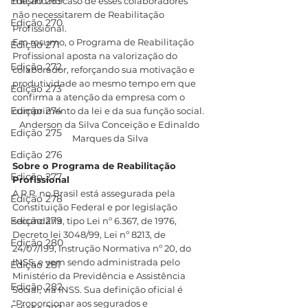
Edição 269
mesmo no caso de esses colaboradores 
não necessitarem de Reabilitação 
Edição 270
Profissional.
Em resumo, o Programa de Reabilitação 
Edição 271
Profissional aposta na valorização do 
Edição 272
colaborador, reforçando sua motivação e 
produtividade ao mesmo tempo em que 
Edição 273
confirma a atenção da empresa com o 
Edição 274
cumprimento da lei e da sua função social.
Anderson da Silva Conceição e Edinaldo 
Edição 275
Marques da Silva
Edição 276
Sobre o Programa de Reabilitação 
Edição 277
Profissional
A R.P. no Brasil está assegurada pela 
Edição 278
Constituição Federal e por legislação 
Edição 279
secundária, tipo Lei nº 6.367, de 1976, 
Decreto lei 3048/99, Lei nº 8213, de 
Edição 280
24/07/199, Instrução Normativa nº 20, do 
INSS, e vem sendo administrada pelo 
Edição 281
Ministério da Previdência e Assistência 
Edição 282
Social, via INSS. Sua definição oficial é 
“Proporcionar aos segurados e 