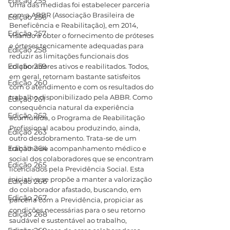
Edição 255
Uma das medidas foi estabelecer parceria 
com a ABBR (Associação Brasileira de 
Edição 256
Beneficência e Reabilitação), em 2014, 
Edição 257
visando a obter o fornecimento de próteses 
e órteses tecnicamente adequadas para 
Edição 258
reduzir as limitações funcionais dos 
Edição 259
colaboradores ativos e reabilitados. Todos, 
em geral, retornam bastante satisfeitos 
Edição 260
com o atendimento e com os resultados do 
trabalho disponibilizado pela ABBR. Como 
Edição 261
consequência natural da experiência 
Edição 262
acumulada, o Programa de Reabilitação 
Profissional acabou produzindo, ainda, 
Edição 263
outro desdobramento. Trata-se de um 
Edição 264
trabalho de acompanhamento médico e 
social dos colaboradores que se encontram 
Edição 265
licenciados pela Previdência Social. Esta 
iniciativa se propõe a manter a valorização 
Edição 266
do colaborador afastado, buscando, em 
Edição 267
parceria com a Previdência, propiciar as 
condições necessárias para o seu retorno 
Edição 268
saudável e sustentável ao trabalho, 