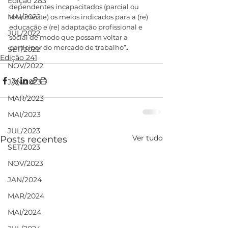
Edição 283
dependentes incapacitados (parcial ou 
MAI/2022
totalmente) os meios indicados para a (re) 
educação e (re) adaptação profissional e 
JUL/2022
social de modo que possam voltar a 
participar do mercado de trabalho”
.
SET/2022
Edição 241
NOV/2022
JAN/2023
MAR/2023
MAI/2023
JUL/2023
Ver tudo
Posts recentes
SET/2023
NOV/2023
JAN/2024
MAR/2024
MAI/2024