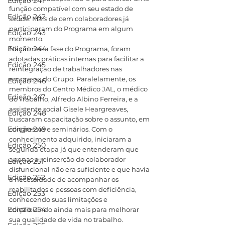
Edição 241
função compatível com seu estado de 
Edição 242
saúde. Mais de cem colaboradores já 
participaram do Programa em algum 
Edição 243
momento.
Edição 244
Na primeira fase do Programa, foram 
adotadas práticas internas para facilitar a 
Edição 245
reintegração de trabalhadores nas 
empresas do Grupo. Paralelamente, os 
Edição 246
membros do Centro Médico JAL, o médico 
Edição 247
do Trabalho, Alfredo Albino Ferreira, e a 
assistente social Gisele Heargreaves, 
Edição 248
buscaram capacitação sobre o assunto, em 
Edição 249
congressos e seminários. Com o 
conhecimento adquirido, iniciaram a 
Edição 250
segunda etapa já que entenderam que 
apenas a reinserção do colaborador 
Edição 251
disfuncional não era suficiente e que havia 
Edição 252
a necessidade de acompanhar os 
reabilitados e pessoas com deficiência, 
Edição 253
conhecendo suas limitações e 
Edição 254
contribuindo ainda mais para melhorar 
sua qualidade de vida no trabalho.