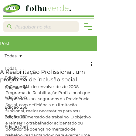
folha
.
verde
Post
Todas
Todas
A Reabilitação Profissional: um
Edição 235
programa de inclusão social
O Grupo JAL desenvolve, desde 2008, 
Edição 236
Programa de Reabilitação Profissional que 
Edição 237
proporciona aos segurados da Previdência 
Social, com deficiência ou limitação 
Edição 238
funcional, meios necessários para seu 
Edição 239
retorno ao mercado de trabalho. O objetivo 
é reinserir o trabalhador acidentado ou 
Edição 240
portador de doença no mercado de 
trabalho, readaptando-o para exercer uma 