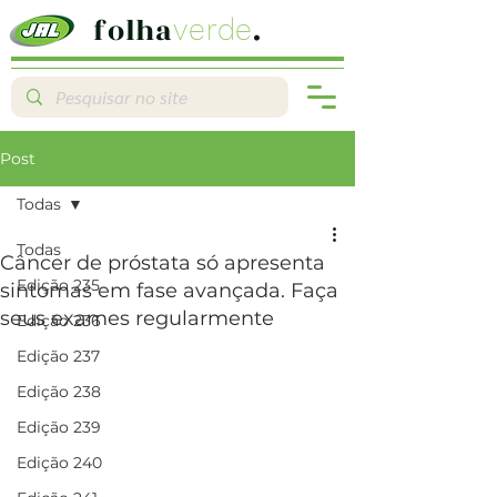
folha
.
verde
Post
Todas
Todas
Câncer de próstata só apresenta
Edição 235
sintomas em fase avançada. Faça
seus exames regularmente
Edição 236
Edição 237
Edição 238
Edição 239
Edição 240