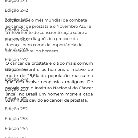
Edição 241
Edição 242
Edição 243
Novembro é o mês mundial de combate 
ao câncer de próstata e o Novembro Azul é 
Edição 244
o movimento de conscientização sobre a 
prevenção e diagnóstico precoce da 
Edição 245
doença, bem como da importância da 
Edição 246
saúde integral do homem.
Edição 247
O câncer de próstata é o tipo mais comum 
Edição 248
de câncer entre os homens e motivo de 
morte de 28,6% da população masculina 
Edição 249
que desenvolve neoplasias malignas. De 
acordo com o Instituto Nacional do Câncer 
Edição 250
(Inca), no Brasil um homem morre a cada 
Edição 251
38 minutos devido ao câncer de próstata.
Edição 252
Edição 253
Edição 254