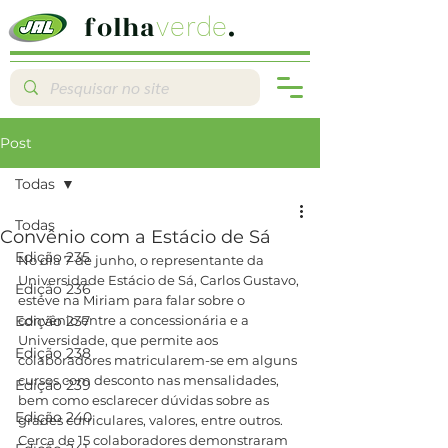
folha
.
verde
Post
Todas
Todas
Convênio com a Estácio de Sá
Edição 235
No dia 7 de junho, o representante da 
Universidade Estácio de Sá, Carlos Gustavo, 
Edição 236
esteve na Miriam para falar sobre o 
Edição 237
convênio entre a concessionária e a 
Universidade, que permite aos 
Edição 238
colaboradores matricularem-se em alguns 
cursos com desconto nas mensalidades, 
Edição 239
bem como esclarecer dúvidas sobre as 
Edição 240
grades curriculares, valores, entre outros.
Cerca de 15 colaboradores demonstraram 