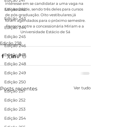
Edição 241
interesse em se candidatar a uma vaga na 
Edição 242
Universidade, sendo três deles para cursos 
de pós-graduação. Oito vestibulares já 
Edição 243
foram agendados para o próximo semestre.
Parceria entre a concessionária Miriam e a 
Edição 244
Universidade Estácio de Sá
Edição 245
Edição 238
Edição 246
Edição 247
Edição 248
Edição 249
Edição 250
Ver tudo
Posts recentes
Edição 251
Edição 252
Edição 253
Edição 254