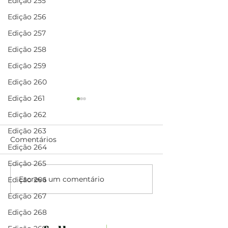
Edição 255
Edição 256
Edição 257
Edição 258
Edição 259
Edição 260
Edição 261
Edição 262
Edição 263
Comentários
Edição 264
Edição 265
Escreva um comentário
Renovação da frota:
Quarta década:
Edição 266
compromisso com a
infraestrutura,
Edição 267
qualidade dos serviços
educação,
Edição 268
comunicação 
prêmios