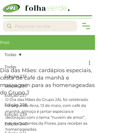
folha
.
verde
Post
Todas
Todas
Dia das Mães: cardápios especiais,
Edição 235
cesta de café da manhã e
massagem para as homenageadas
Edição 236
do Grupo J
Edição 237
O Dia das Mães do Grupo JAL foi celebrado 
Edição 238
na segunda-feira, 13 de maio, com café da 
manhã, almoço e jantar especiais e 
Edição 239
decoração com o tema “nuvem de amor”, 
nos restaurantes da Flores, para receber as 
Edição 240
homenageadas.