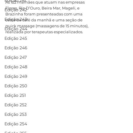
Edição 241
As 122 mamães que atuam nas empresas 
Flores, Rio D’Ouro, Beira Mar, Mageli, e 
Edição 242
Brazinha foram presenteadas com uma 
Edição 243
cesta de café da manhã e uma seção de 
quick massage (massagens de 15 minutos), 
Edição 244
realizada por terapeutas especializados. 
Edição 245
Edição 246
Edição 247
Edição 248
Edição 249
Edição 250
Edição 251
Edição 252
Edição 253
Edição 254