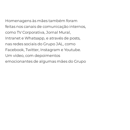
Homenagens às mães também foram 
feitas nos canais de comunicação internos, 
como TV Corporativa, Jornal Mural, 
Intranet e Whatsapp, e através de posts, 
nas redes sociais do Grupo JAL, como 
Facebook, Twitter, Instagram e Youtube. 
Um vídeo, com depoimentos 
emocionantes de algumas mães do Grupo 
sobre “O que é ser mãe” também foi 
publicado nas redes sociais (confira o vídeo 
no link do canal da Flores no Youtube 
https://www.youtube.com/watch?
v=DiA4oc951SQ
).
Já os seguidores da Flores no Instagram 
tiveram a oportunidade de participar de 
sorteio de 10 kits com produtos de O 
Boticário. Um post na rede social, 
divulgando a promoção e suas regras, 
recebeu 853 curtidas e 2947 comentários. 