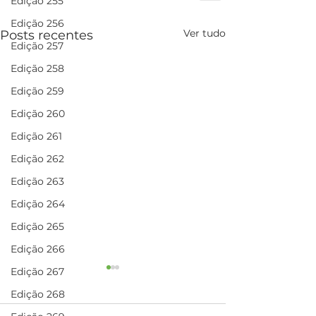
Edição 255
Edição 256
Ver tudo
Posts recentes
Edição 257
Edição 258
Edição 259
Edição 260
Edição 261
Edição 262
Edição 263
Edição 264
Edição 265
Edição 266
Edição 267
Flores promove
A vacina chego
concurso de poesia
salva vidas
Edição 268
para clientes e