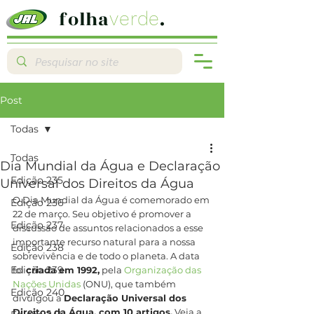
folha
.
verde
Post
Todas
Todas
Dia Mundial da Água e Declaração
Edição 235
Universal dos Direitos da Água
O Dia Mundial da Água é comemorado em 
Edição 236
22 de março. Seu objetivo é promover a 
Edição 237
discussão de assuntos relacionados a esse 
importante recurso natural para a nossa 
Edição 238
sobrevivência e de todo o planeta. A data 
Edição 239
foi 
criada em 1992,
 pela 
Organização das 
Nações Unidas
 (ONU), que também 
Edição 240
divulgou a 
Declaração Universal dos 
Direitos da Água, com 10 artigos.
 Veja a 