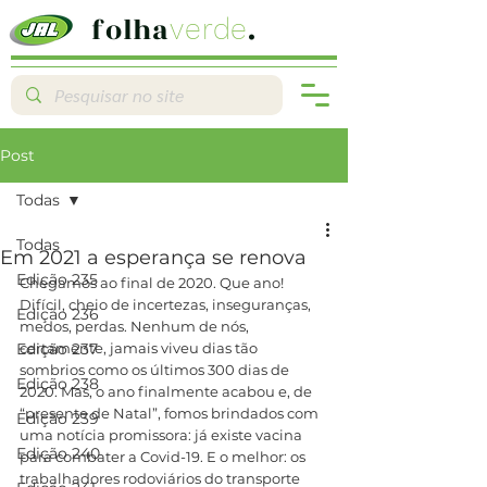
folha
.
verde
Post
Todas
Todas
Em 2021 a esperança se renova
Edição 235
Chegamos ao final de 2020. Que ano! 
Difícil, cheio de incertezas, inseguranças, 
Edição 236
medos, perdas. Nenhum de nós, 
Edição 237
certamente, jamais viveu dias tão 
sombrios como os últimos 300 dias de 
Edição 238
2020. Mas, o ano finalmente acabou e, de 
“presente de Natal”, fomos brindados com 
Edição 239
uma notícia promissora: já existe vacina 
Edição 240
para combater a Covid-19. E o melhor: os 
trabalhadores rodoviários do transporte 