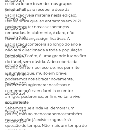
Edição 241
coletivo foram inseridos nos grupos 
Edição 242
prioritários para receber a dose da 
vacinação (veja matéria nesta edição).
Edição 243
Isso significa que, ao entrarmos em 2021 
poderemos ter nossas esperanças 
Edição 244
renovadas. Inicialmente, é claro, não 
Edição 245
haverá mudanças significativas. A 
vacinação acontecerá ao longo do ano e 
Edição 246
não será direcionada a toda a população 
Edição 247
brasileira. Porém, é uma grande luz no fim 
do túnel, sem dúvida. A descoberta da 
Edição 248
vacina, em tempo recorde, nos permite 
vislumbrar que, muito em breve, 
Edição 249
poderemos nos abraçar novamente, 
Edição 250
poderemos aglomerar nas festas e 
comemorações em família ou entre 
Edição 251
amigos, poderemos, enfim, voltar a viver 
Edição 252
socialmente.
Sabemos que ainda vai demorar um 
Edição 253
pouco, mas ao menos sabemos também 
que a solução já existe e agora é só 
Edição 254
questão de tempo. Não mais um tempo do 