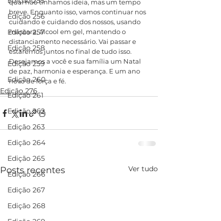
Edição 255
qual não tínhamos ideia, mas um tempo 
breve. Enquanto isso, vamos continuar nos 
Edição 256
cuidando e cuidando dos nossos, usando 
Edição 257
máscara, álcool em gel, mantendo o 
distanciamento necessário. Vai passar e 
Edição 258
estaremos juntos no final de tudo isso.
Desejamos a você e sua família um Natal 
Edição 259
de paz, harmonia e esperança. E um ano 
Edição 260
novo de força e fé.
Edição 276
Edição 261
Edição 262
Edição 263
Edição 264
Edição 265
Ver tudo
Posts recentes
Edição 266
Edição 267
Edição 268