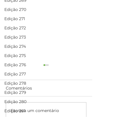
Edição 269
Edição 270
Edição 271
Edição 272
Edição 273
Edição 274
Edição 275
Edição 276
Edição 277
Edição 278
Comentários
Edição 279
Edição 280
Escreva um comentário
Academia JAL: o
Rodoviários do
Edição 281
espaço ideal para a
transporte por
Edição 282
prática de exercícios e
passam a inte