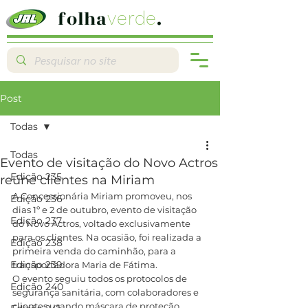
folha
.
verde
Post
Todas
Todas
Evento de visitação do Novo Actros
Edição 235
reúne clientes na Miriam
A Concessionária Miriam promoveu, nos 
Edição 236
dias 1º e 2 de outubro, evento de visitação 
Edição 237
do Novo Actros, voltado exclusivamente 
para os clientes. Na ocasião, foi realizada a 
Edição 238
primeira venda do caminhão, para a 
Edição 239
transportadora Maria de Fátima.
O evento seguiu todos os protocolos de 
Edição 240
segurança sanitária, com colaboradores e 
clientes usando máscara de proteção, 