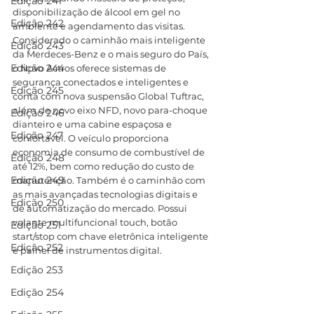
Edição 241
disponibilização de álcool em gel no 
Edição 242
ambiente e agendamento das visitas.
Considerado o caminhão mais inteligente 
Edição 243
da Merdeces-Benz e o mais seguro do País, 
Edição 244
o Novo Actros oferece sistemas de 
segurança conectados e inteligentes e 
Edição 245
conta com nova suspensão Global Tuftrac, 
além de novo eixo NFD, novo para-choque 
Edição 246
dianteiro e uma cabine espaçosa e 
Edição 247
confortável. O veículo proporciona 
economia de consumo de combustível de 
Edição 248
até 12%, bem como redução do custo de 
Edição 249
manutenção. Também é o caminhão com 
as mais avançadas tecnologias digitais e 
Edição 250
de automatização do mercado. Possui 
volante multifuncional touch, botão 
Edição 251
start/stop com chave eletrônica inteligente 
Edição 252
e painel de instrumentos digital. 
Edição 253
Edição 254