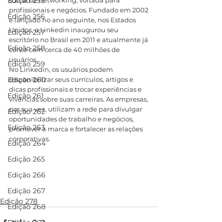
Edição 255
social de networking, voltada para 
profissionais e negócios. Fundado em 2002 
Edição 256
e lançado no ano seguinte, nos Estados 
Unidos, o Linkedin inaugurou seu 
Edição 257
escritório no Brasil em 2011 e atualmente já 
Edição 258
conta com cerca de 40 milhões de 
usuários.
Edição 259
No Linkedin, os usuários podem 
Edição 260
disponibilizar seus currículos, artigos e 
dicas profissionais e trocar experiências e 
Edição 261
vivências sobre suas carreiras. As empresas, 
por sua vez, utilizam a rede para divulgar 
Edição 262
oportunidades de trabalho e negócios, 
Edição 263
promover a marca e fortalecer as relações 
corporativas.
Edição 264
Edição 265
Edição 266
Edição 267
Edição 278
Edição 268