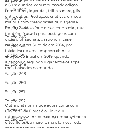
Edição 241
a 60 segundos, com recursos de edição, 
Edição 242
como filtros, legendas, trilha sonora, gifs, 
entre outros. Produções criativas, em sua 
Edição 243
maioria com coreografias, dublagens e 
Edição 244
imitações são o forte dessa rede social, que 
também é usada para postagens com 
Edição 245
dicas profissionais, gastronômicas e 
muitas outras. Surgido em 2014, por 
Edição 246
iniciativa de uma empresa chinesa, 
Edição 247
chegou ao Brasil em 2019, quando 
alcançou o segundo lugar entre os apps 
Edição 248
mais baixados no mundo.
Edição 249
Edição 250
Edição 251
Edição 252
Outra plataforma que agora conta com 
Edição 253
um perfil da Flores é o Linkedin 
(https://www.linkedin.com/company/transp
Edição 254
ortes-flores/), a maior e mais famosa rede 