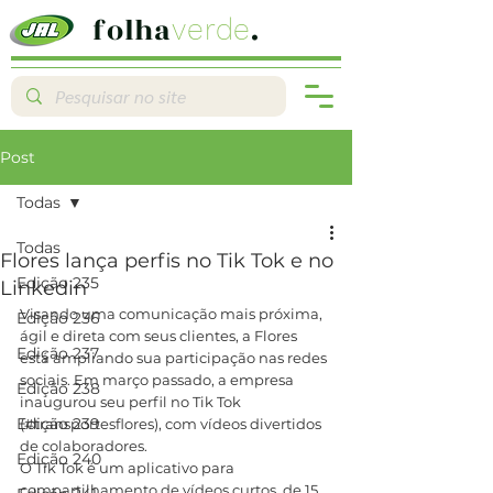
folha
.
verde
Post
Todas
Todas
Flores lança perfis no Tik Tok e no
Edição 235
Linkedin
Visando uma comunicação mais próxima, 
Edição 236
ágil e direta com seus clientes, a Flores 
Edição 237
está ampliando sua participação nas redes 
sociais. Em março passado, a empresa 
Edição 238
inaugurou seu perfil no Tik Tok 
Edição 239
(#transportesflores), com vídeos divertidos 
de colaboradores.
Edição 240
O Tik Tok é um aplicativo para 
compartilhamento de vídeos curtos, de 15 