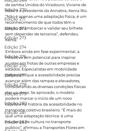
Edição 269
de samba Unidos do Viradouro, Viviane de 
Edição 270
Assis. e a presidente da Annabra, Kenia Rio. 
“Não é apenas uma adaptação física, é um 
Edição 271
reconhecimento de que todos têm o 
Edição 272
direito de embarcar e validar seu bilhete 
sem depender de terceiros”, defendeu 
Edição 273
Kenia.
Edição 274
Embora ainda em fase experimental, a 
Edição 275
iniciativa tem potencial para inspirar 
ajustes em frotas de outras empresas e 
Edição 276
estados. Especialistas em mobilidade 
Edição 277
defendem que a acessibilidade precisa 
avançar além das rampas e elevadores, 
Edição 278
considerando as diversas condições físicas 
dos usuários. Se aprovado, o modelo 
Edição 279
poderá marcar o início de um novo 
Edição 280
capítulo na história da acessibilidade no 
transporte coletivo brasileiro. “É mais do 
Edição 281
que uma adaptação técnica: é uma 
Edição 282
mudança de cultura no transporte 
público
”,
 afirmou a Transportes Flores em 