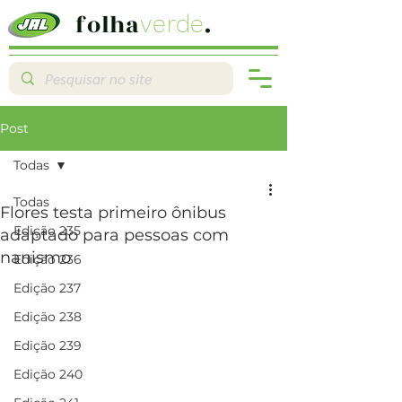
folha
.
verde
Post
Todas
Todas
Flores testa primeiro ônibus
Edição 235
adaptado para pessoas com
nanismo
Edição 236
Edição 237
Edição 238
Edição 239
Edição 240