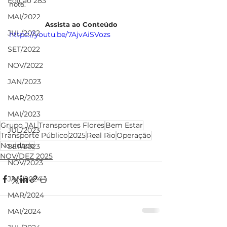
Edição 283
nota.
MAI/2022
Assista ao Conteúdo
JUL/2022
https://youtu.be/7AjvAiSVozs
SET/2022
NOV/2022
JAN/2023
MAR/2023
MAI/2023
Grupo JAL
Transportes Flores
Bem Estar
JUL/2023
Transporte Público
2025
Real Rio
Operação
Novidade
SET/2023
NOV/DEZ 2025
NOV/2023
JAN/2024
MAR/2024
MAI/2024