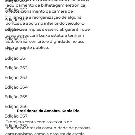
Edição 255
(equipamento de bilhetagem eletrônica), 
Edição 256
o reposicionamento da câmera de 
vigilância e a reorganização de alguns 
Edição 257
pontos de apoio no interior do veículo. O 
Edição 258
objetivo é simples e essencial: garantir que 
passageiros com baixa estatura tenham 
Edição 259
autonomia, conforto e dignidade no uso 
do transporte público.
Edição 260
Edição 261
Edição 262
Edição 263
Edição 264
Edição 265
Edição 266
Presidente da Annabra, Kenia Rio
Edição 267
O projeto conta com assessoria de 
Edição 268
representantes da comunidade de pessoas 
com nanismo, como a passista da escola 