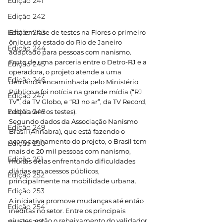
Edição 241
Edição 242
Edição 243
Está em fase de testes na Flores o primeiro 
ônibus do estado do Rio de Janeiro 
Edição 244
adaptado para pessoas com nanismo. 
Fruto de uma parceria entre o Detro-RJ e a 
Edição 245
operadora, o projeto atende a uma 
Edição 246
demanda encaminhada pelo Ministério 
Público e foi notícia na grande mídia (“RJ 
Edição 247
TV”, da TV Globo, e “RJ no ar”, da TV Record, 
Edição 248
noticiaram os testes).
Segundo dados da Associação Nanismo 
Edição 249
Brasil (Annabra), que está fazendo o 
acompanhamento do projeto, o Brasil tem 
Edição 250
mais de 20 mil pessoas com nanismo, 
Edição 251
muitas delas enfrentando dificuldades 
diárias em acessos públicos, 
Edição 252
principalmente na mobilidade urbana.
Edição 253
A iniciativa promove mudanças até então 
Edição 254
inéditas no setor. Entre os principais 
ajustes, estão o rebaixamento do validador 