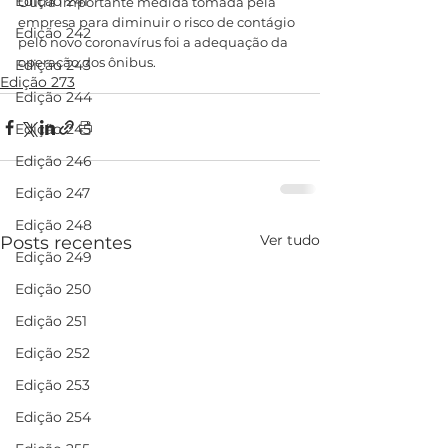
Edição 241
Outra importante medida tomada pela 
empresa para diminuir o risco de contágio 
Edição 242
pelo novo coronavírus foi a adequação da 
operação dos ônibus.
Edição 243
Edição 273
Edição 244
Edição 245
Edição 246
Edição 247
Edição 248
Ver tudo
Posts recentes
Edição 249
Edição 250
Edição 251
Edição 252
Edição 253
Edição 254