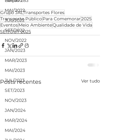
Edição 283
Seletivo.
MAI/2022
Grupo JAL
Transportes Flores
Transporte Público
Para Comemorar
2025
JUL/2022
Eventos
Meio Ambiente
Qualidade de Vida
SET/2022
SET/OUT 2025
NOV/2022
JAN/2023
MAR/2023
MAI/2023
JUL/2023
Ver tudo
Posts recentes
SET/2023
NOV/2023
JAN/2024
MAR/2024
MAI/2024