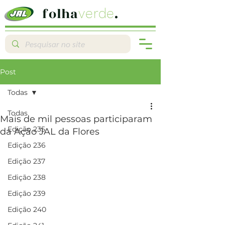
folha
.
verde
Post
Todas
Todas
Mais de mil pessoas participaram
Edição 235
da Ação JAL da Flores
Edição 236
Edição 237
Edição 238
Edição 239
Edição 240