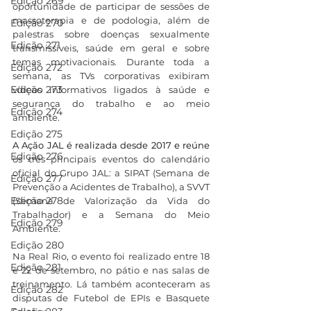
Edição 269
oportunidade de participar de sessões de 
massoterapia e de podologia, além de 
Edição 270
palestras sobre doenças sexualmente 
Edição 271
transmissíveis, saúde em geral e sobre 
temas motivacionais. Durante toda a 
Edição 272
semana, as TVs corporativas exibiram 
Edição 273
vídeos informativos ligados à saúde e 
segurança do trabalho e ao meio 
Edição 274
ambiente. 
Edição 275
A Ação JAL é realizada desde 2017 e reúne 
Edição 276
os três principais eventos do calendário 
oficial do Grupo JAL: a SIPAT (Semana de 
Edição 277
Prevenção a Acidentes de Trabalho), a SVVT 
Edição 278
(Semana de Valorização da Vida do 
Trabalhador) e a Semana do Meio 
Edição 279
Ambiente.
Edição 280
Na Real Rio, o evento foi realizado entre 18 
Edição 281
e 22 de setembro, no pátio e nas salas de 
treinamento. Lá também aconteceram as 
Edição 282
disputas de Futebol de EPIs e Basquete 