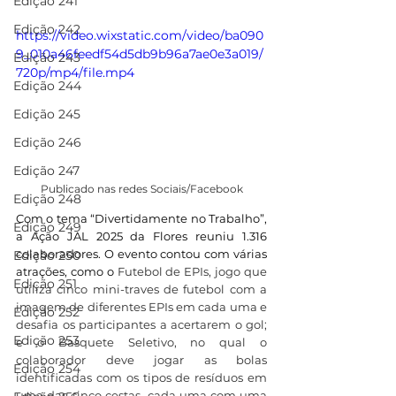
Edição 241
Edição 242
https://video.wixstatic.com/video/ba090
9_010a46feedf54d5db9b96a7ae0e3a019/
Edição 243
720p/mp4/file.mp4
Edição 244
Edição 245
Edição 246
Edição 247
Publicado nas redes Sociais/Facebook
Edição 248
Com o tema “Divertidamente no Trabalho”, 
Edição 249
a Ação JAL 2025 da Flores reuniu 1.316 
colaboradores. O evento contou com várias 
Edição 250
atrações, como o
 Futebol de EPIs, jogo que 
Edição 251
utiliza cinco mini-traves de futebol com a 
imagem de diferentes EPIs em cada uma e 
Edição 252
desafia os participantes a acertarem o gol; 
Edição 253
e o Basquete Seletivo, no qual o 
colaborador deve jogar as bolas 
Edição 254
identificadas com os tipos de resíduos em 
uma das cinco cestas, cada uma com uma 