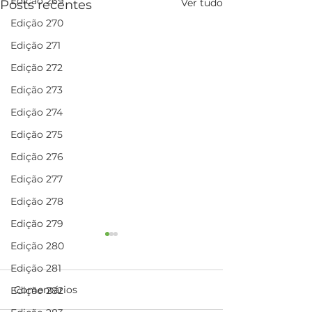
Edição 269
Ver tudo
Posts recentes
Edição 270
Edição 271
Edição 272
Edição 273
Edição 274
Edição 275
Edição 276
Edição 277
Edição 278
Edição 279
Auditoria de
Edição 280
recertificação:
Edição 281
contamos com
Começou no dia
comprometim
Comentários
Edição 282
outubro e vai até