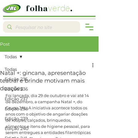
folha
.
verde
Post
Todas
Todas
Natal +: gincana, apresentação
Edição 235
teatral e brinde motivam mais
doações
Edição 236
Foi lançada, dia 29 de outubro e vai até 14 
Edição 237
de dezembro, a campanha Natal +, do 
Grupo JAL. A iniciativa acontece todos os 
Edição 238
anos com o objetivo de angariar doações 
Edição 239
de roupas, calçados, brinquedos, 
alimentos e itens de higiene pessoal, para 
Edição 240
serem entregues a entidades filantrópicas 