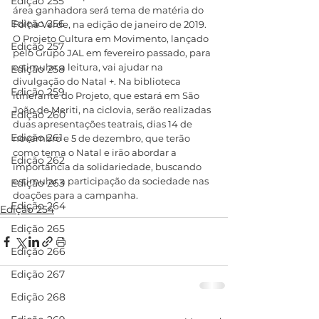
Edição 255
área ganhadora será tema de matéria do 
Edição 256
Folha Verde, na edição de janeiro de 2019.
O Projeto Cultura em Movimento, lançado 
Edição 257
pelo Grupo JAL em fevereiro passado, para 
estimular a leitura, vai ajudar na 
Edição 258
divulgação do Natal +. Na biblioteca 
Edição 259
itinerante do Projeto, que estará em São 
João de Meriti, na ciclovia, serão realizadas 
Edição 260
duas apresentações teatrais, dias 14 de 
Edição 261
novembro e 5 de dezembro, que terão 
como tema o Natal e irão abordar a 
Edição 262
importância da solidariedade, buscando 
estimular a participação da sociedade nas 
Edição 263
doações para a campanha.
Edição 264
Edição 254
Edição 265
Edição 266
Edição 267
Edição 268