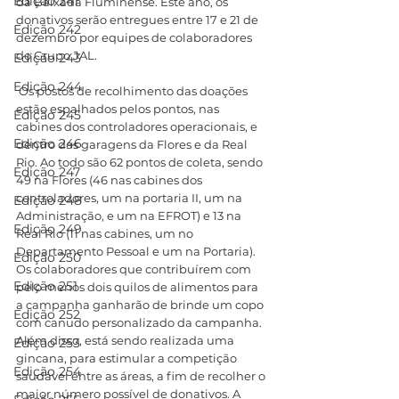
Edição 241
da Baixada Fluminense. Este ano, os 
donativos serão entregues entre 17 e 21 de 
Edição 242
dezembro por equipes de colaboradores 
do Grupo JAL.
Edição 243
Edição 244
 Os postos de recolhimento das doações 
estão espalhados pelos pontos, nas 
Edição 245
cabines dos controladores operacionais, e 
Edição 246
dentro das garagens da Flores e da Real 
Rio. Ao todo são 62 pontos de coleta, sendo 
Edição 247
49 na Flores (46 nas cabines dos 
controladores, um na portaria II, um na 
Edição 248
Administração, e um na EFROT) e 13 na 
Edição 249
Real Rio (11 nas cabines, um no 
Departamento Pessoal e um na Portaria).
Edição 250
Os colaboradores que contribuírem com 
Edição 251
pelo menos dois quilos de alimentos para 
a campanha ganharão de brinde um copo 
Edição 252
com canudo personalizado da campanha. 
Além disso, está sendo realizada uma 
Edição 253
gincana, para estimular a competição 
Edição 254
saudável entre as áreas, a fim de recolher o 
maior número possível de donativos. A 