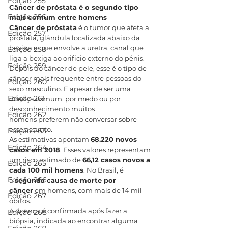
Edição 255
Câncer de próstata é o segundo tipo 
Edição 256
mais comum entre homens
Câncer de próstata
 é o tumor que afeta a 
Edição 257
próstata, glândula localizada abaixo da 
bexiga e que envolve a uretra, canal que 
Edição 258
liga a bexiga ao orifício externo do pênis. 
Edição 259
Depois do câncer de pele, esse é o tipo de 
câncer mais frequente entre pessoas do 
Edição 260
sexo masculino. E apesar de ser uma 
Edição 261
doença comum, por medo ou por 
desconhecimento muitos 
Edição 262
homens preferem não conversar sobre 
esse assunto.
Edição 263
As estimativas apontam 
68.220 novos 
Edição 264
casos em 2018
. Esses valores representam 
um risco estimado de 
66,12 casos novos a 
Edição 265
cada 100 mil homens
. No Brasil, é 
Edição 266
a 
segunda causa de morte por 
câncer
 em homens, com mais de 14 mil 
Edição 267
óbitos.
A doença é confirmada após fazer a 
Edição 268
biópsia, indicada ao encontrar alguma 