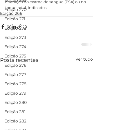
Edição 269
alteração no exame de sangue (PSA) ou no 
toque retal, indicados.
Edição 270
Edição 266
Edição 271
Edição 272
Edição 273
Edição 274
Edição 275
Ver tudo
Posts recentes
Edição 276
Edição 277
Edição 278
Edição 279
Edição 280
Edição 281
Edição 282