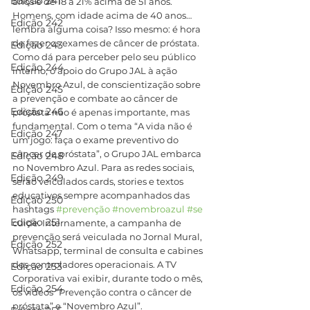
Edição 241
anos e de 18 a 21% acima de 51 anos.  
Homens, com idade acima de 40 anos… 
Edição 242
lembra alguma coisa? Isso mesmo: é hora 
de fazer os exames de câncer de próstata.
Edição 243
Como dá para perceber pelo seu público 
Edição 244
interno, o apoio do Grupo JAL à ação 
Novembro Azul, de conscientização sobre 
Edição 245
a prevenção e combate ao câncer de 
Edição 246
próstata não é apenas importante, mas 
fundamental. Com o tema “A vida não é 
Edição 247
um jogo: faça o exame preventivo do 
câncer de próstata”, o Grupo JAL embarca 
Edição 248
no Novembro Azul. Para as redes sociais, 
Edição 249
serão veiculados cards, stories e textos 
educativos sempre acompanhados das 
Edição 250
hashtags 
#prevenção
#novembroazul
#se
Edição 251
cuide. Internamente, a campanha de 
prevenção será veiculada no Jornal Mural, 
Edição 252
Whatsapp, terminal de consulta e cabines 
dos controladores operacionais. A TV 
Edição 253
Corporativa vai exibir, durante todo o mês, 
Edição 254
os vídeos “Prevenção contra o câncer de 
próstata” e “Novembro Azul”.