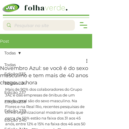
folha
.
verde
Post
Todas
Todas
Novembro Azul: se você é do sexo
Edição 235
masculino e tem mais de 40 anos
chegou a hora
Edição 236
Mais de 90% dos colaboradores do Grupo 
Edição 237
JAL e das empresas de ônibus de um 
modo geral são do sexo masculino. Na 
Edição 238
Flores e na Real Rio, recentes pesquisas de 
Edição 239
clima organizacional mostram ainda que 
cerca de 50% estão na faixa dos 31 aos 45 
Edição 240
anos, entre 12% e 15% na faixa dos 46 aos 50 