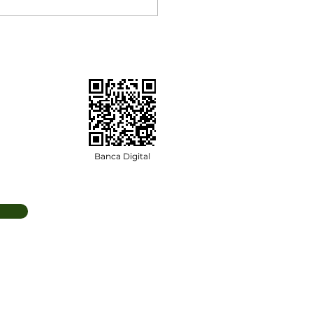
ubro Rosa: homens
bém podem ter
cer de mama
Banca Digital