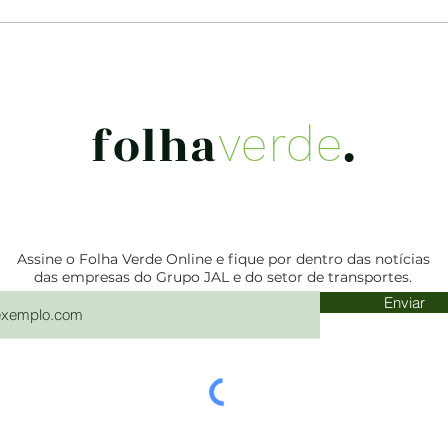
Setembro Vermelho: um
Out
coração que bate no ritmo
tam
certo
cân
folha
.
verde
Assine o Folha Verde Online e fique por dentro das notícias
das empresas do Grupo JAL e do setor de transportes.
Enviar