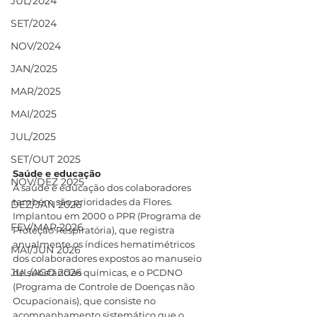
JUL/2024
SET/2024
NOV/2024
JAN/2025
MAR/2025
MAI/2025
JUL/2025
SET/OUT 2025
Saúde e educação
NOV/DEZ 2025
A saúde e educação dos colaboradores 
também são prioridades da Flores. 
DEZ/JAN 2026
Implantou em 2000 o PPR (Programa de 
FEV/MAR 2026
Proteção Respiratória), que registra 
anualmente os índices hematimétricos 
MAI/JUN 2026
dos colaboradores expostos ao manuseio 
JUL/AGO 2026
de substâncias químicas, e o PCDNO 
(Programa de Controle de Doenças não 
Ocupacionais), que consiste no 
acompanhamento sistemático que o 