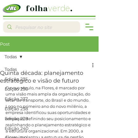
folha
.
verde
Post
Todas
Todas
Quinta década: planejamento
Edição 235
estratégico e visão de futuro
O novo século, na Flores, é marcado por 
Edição 236
uma visão mais ampla da organização, do 
Edição 237
setor de transporte, do Brasil e do mundo. 
Logo no primeiro ano do novo milênio, a 
Edição 238
empresa identificou suas oportunidades e 
Edição 239
ameaças, definindo seu posicionamento e 
realinhando o planejamento estratégico e 
Edição 240
a estrutura organizacional. Em 2000, a 
Flores implantou a estrutura de gestão, 