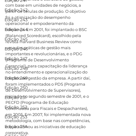
Edição 241
com base em unidades de negócios, a 
Edição 242
partir de células de produção. O objetivo 
foi a otimização do desempenho 
Edição 243
operacional e empoderamento da 
Edição 244
liderança. Em 2001, foi implantado o BSC 
(Balanced Scoredcard), escolhido pela 
Edição 245
revista Harvard Business Review como 
uma das práticas de gestão mais 
Edição 246
importantes e revolucionárias, e o PDG 
Edição 247
(Programa de Desenvolvimento 
Gerencial), para capacitação da liderança 
Edição 248
no entendimento e operacionalização do 
Edição 249
modelo de gestão da empresa. A partir daí, 
foram implementados o PDS (Programa 
Edição 250
de Desenvolvimento de Supervisores), 
iniciado no segundo semestre de 2001, e o 
Edição 251
PECFD (Programa de Educação 
Edição 252
Continuada para Fiscais e Despachantes), 
em 2005. Em 2007, foi implementada nova 
Edição 253
metodologia, com base nas competências, 
Edição 254
e que alinhou as iniciativas de educação 
corporativa. 