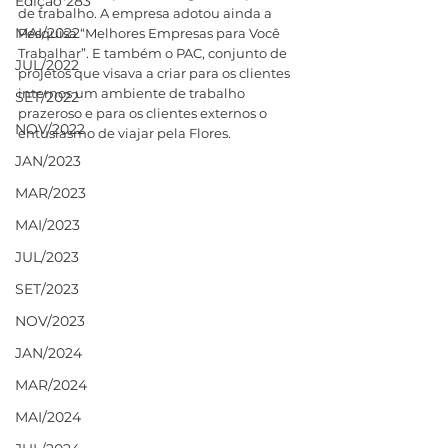
Edição 283
de trabalho. A empresa adotou ainda a 
MAI/2022
Pesquisa “Melhores Empresas para Você 
Trabalhar”. E também o PAC, conjunto de 
JUL/2022
projetos que visava a criar para os clientes 
internos um ambiente de trabalho 
SET/2022
prazeroso e para os clientes externos o 
NOV/2022
entusiasmo de viajar pela Flores. 
JAN/2023
MAR/2023
MAI/2023
JUL/2023
SET/2023
NOV/2023
JAN/2024
MAR/2024
MAI/2024