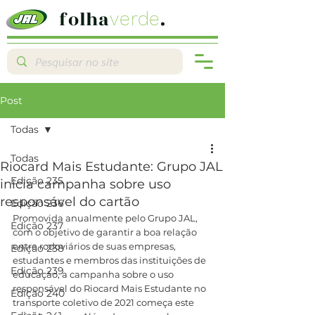
folha
.
verde
Post
Todas
Todas
Riocard Mais Estudante: Grupo JAL
Edição 235
inicia campanha sobre uso
responsável do cartão
Edição 236
Promovida anualmente pelo Grupo JAL, 
Edição 237
com o objetivo de garantir a boa relação 
entre rodoviários de suas empresas, 
Edição 238
estudantes e membros das instituições de 
Edição 239
educação, a campanha sobre o uso 
responsável do Riocard Mais Estudante no 
Edição 240
transporte coletivo de 2021 começa este 