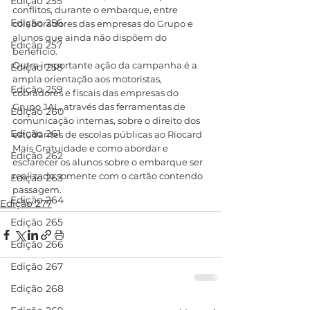
Edição 255
conflitos, durante o embarque, entre 
Edição 256
colaboradores das empresas do Grupo e 
alunos que ainda não dispõem do 
Edição 257
benefício.
Outra importante ação da campanha é a 
Edição 258
ampla orientação aos motoristas, 
Edição 259
cobradores e fiscais das empresas do 
Grupo JAL, através das ferramentas de 
Edição 260
comunicação internas, sobre o direito dos 
Edição 261
estudantes de escolas públicas ao Riocard 
Mais Gratuidade e como abordar e 
Edição 262
esclarecer os alunos sobre o embarque ser 
realizado somente com o cartão contendo 
Edição 263
passagem.
Edição 264
Edição 277
Edição 265
Edição 266
Edição 267
Edição 268