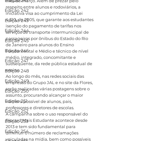
Edição 241
mês de março. Além de prezar pelo 
respeito entre alunos e rodoviários, a 
Edição 242
iniciativa visa ao cumprimento da Lei 
4.510, de 2005, que garante aos estudantes 
Edição 243
isenção do pagamento de tarifas nos 
Edição 244
serviços de transporte intermunicipal de 
passageiros por ônibus do Estado do Rio 
Edição 245
de Janeiro para alunos do Ensino 
Edição 246
Fundamental e Médio e técnico de nível 
médio, integrado, concomitante e 
Edição 247
subsequente, da rede pública estadual de 
ensino.
Edição 248
Ao longo do mês, nas redes sociais das 
Edição 249
empresas do Grupo JAL e no site da Flores, 
serão realizadas várias postagens sobre o 
Edição 250
assunto, procurando alcançar o maior 
Edição 251
número possível de alunos, pais, 
professores e diretores de escolas.
Edição 252
A campanha sobre o uso responsável do 
Riocard Mais Estudante acontece desde 
Edição 253
2013 e tem sido fundamental para 
Edição 254
diminuir o número de reclamações 
veiculadas na mídia, bem como possíveis 