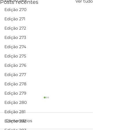
Edição 269
Ver tudo
Posts recentes
Edição 270
Edição 271
Edição 272
Edição 273
Edição 274
Edição 275
Edição 276
Edição 277
Edição 278
Edição 279
A vacina chegou e ela
Lei de Proteçã
Edição 280
salva vidas
Dados para os
Edição 281
cidadãos
Desde a Gripe Espanhola
Em janeiro, a im
Comentários
Edição 282
de 1918, o mundo não vive
divulgou o vaza