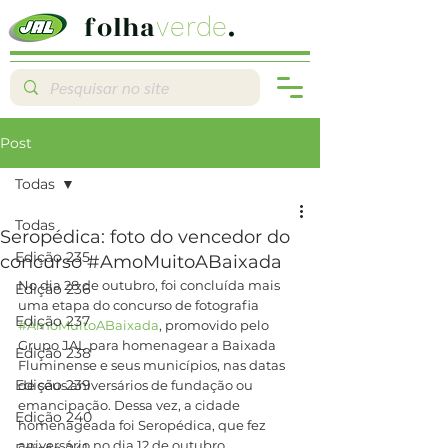
folha
.
verde
Post
Todas
Todas
Seropédica: foto do vencedor do
Edição 235
concurso #AmoMuitoABaixada
No dia 28 de outubro, foi concluída mais 
Edição 236
uma etapa do concurso de fotografia 
Edição 237
#AmoMuitoABaixada
, promovido pelo 
Grupo JAL para homenagear a Baixada 
Edição 238
Fluminense e seus municípios, nas datas 
Edição 239
de seus aniversários de fundação ou 
emancipação. Dessa vez, a cidade 
Edição 240
homenageada foi Seropédica, que fez 
aniversário no dia 12 de outubro.