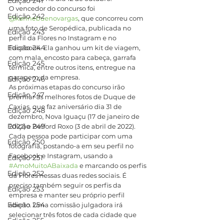
Edição 241
O vencedor do concurso foi 
Edição 242
@karinebuenovargas
, que concorreu com 
uma foto de Seropédica, publicada no 
Edição 243
perfil da Flores no Instagram e no 
Edição 244
Facebook. Ela ganhou um kit de viagem, 
com mala, encosto para cabeça, garrafa 
Edição 245
térmica, entre outros itens, entregue na 
garagem da empresa.
Edição 246
As próximas etapas do concurso irão 
Edição 247
premiar as melhores fotos de Duque de 
Caxias, que faz aniversário dia 31 de 
Edição 248
dezembro, Nova Iguaçu (17 de janeiro de 
Edição 249
2022) e Belford Roxo (3 de abril de 2022). 
Cada pessoa pode participar com uma 
Edição 250
fotografia, postando-a em seu perfil no 
Facebook e Instagram, usando a 
Edição 251
#AmoMuitoABaixada
 e marcando os perfis 
Edição 252
da Flores nessas duas redes sociais. É 
preciso também seguir os perfis da 
Edição 253
empresa e manter seu próprio perfil 
Edição 254
aberto. Uma comissão julgadora irá 
selecionar três fotos de cada cidade que 