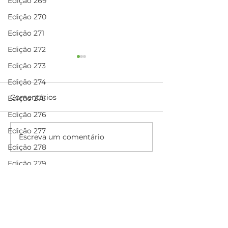
Edição 269
Edição 270
Edição 271
Edição 272
Edição 273
Edição 274
Comentários
Edição 275
Edição 276
Edição 277
Escreva um comentário
Dia das Crianças na
Campanha Nat
Edição 278
Creche Maria Alves
2021: a fome v
Lavouras
Edição 279
Edição 280
folha
.
verde
Edição 281
Edição 282