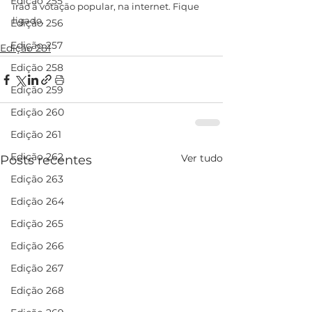
Edição 255
irão à votação popular, na internet. Fique 
ligado.
Edição 256
Edição 257
Edição 281
Edição 258
Edição 259
Edição 260
Edição 261
Edição 262
Ver tudo
Posts recentes
Edição 263
Edição 264
Edição 265
Edição 266
Edição 267
Edição 268