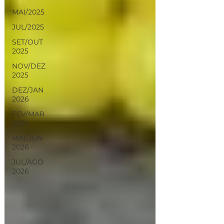
MAI/2025
JUL/2025
SET/OUT
2025
NOV/DEZ
2025
DEZ/JAN
2026
FEV/MAR
2026
MAI/JUN
2026
JUL/AGO
2026