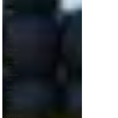
276
Edição
277
Edição
278
Edição
279
Edição
280
Edição
281
Edição
282
Edição
283
MAI/2022
JUL/2022
SET/2022