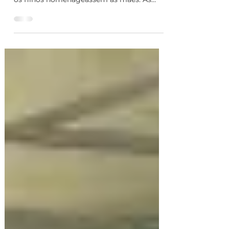
Para comemorar o Dia das Mães, a Flores
realizou um concurso de desenho para que
os filhos homenageassem as mães. As
vencedoras foram as...