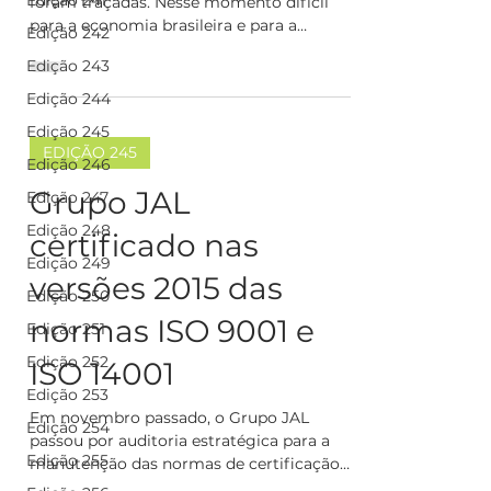
Edição 241
foram traçadas. Nesse momento difícil
para a economia brasileira e para a
Edição 242
atividade de transporte...
Edição 243
Edição 244
Edição 245
EDIÇÃO 245
Edição 246
Grupo JAL
Edição 247
Edição 248
certificado nas
Edição 249
versões 2015 das
Edição 250
normas ISO 9001 e
Edição 251
Edição 252
ISO 14001
Edição 253
Em novembro passado, o Grupo JAL
Edição 254
passou por auditoria estratégica para a
Edição 255
manutenção das normas de certificação
ISO 9001 e ISO 14001,...