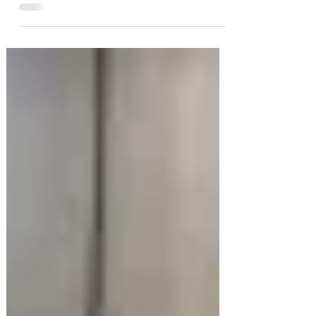
“Cultura em Movimento”, que é uma
biblioteca itinerante foi...