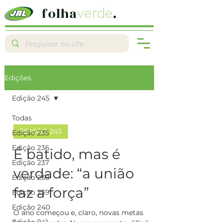
folha
.
verde
Edições
Edição 245
Todas
EDIÇÃO 245
Edição 235
Edição 236
É batido, mas é
Edição 237
verdade: “a união
Edição 238
faz a força”
Edição 239
Edição 240
O ano começou e, claro, novas metas