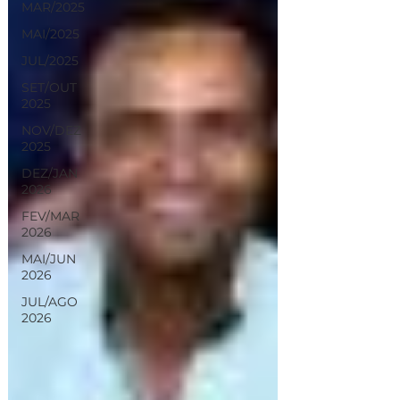
MAR/2025
MAI/2025
JUL/2025
SET/OUT
2025
NOV/DEZ
2025
DEZ/JAN
2026
FEV/MAR
2026
MAI/JUN
2026
JUL/AGO
2026