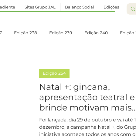
ediente
Sites Grupo JAL
Balanço Social
Edições
7
Edição 238
Edição 239
Edição 240
Edição 
Edição 245
Edição 246
Edição 247
Edição 248
Edição 254
Edição 252
Edição 253
Edição 254
Edição 255
Natal +: gincana,
apresentação teatral e
brinde motivam mais
Edição 260
Edição 261
Edição 262
Edição 263
doações
Foi lançada, dia 29 de outubro e vai até 
dezembro, a campanha Natal +, do Grup
iniciativa acontece todos os anos com o..