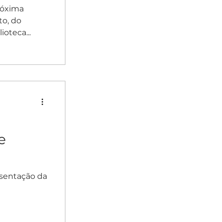
próxima
o, do
oteca...
e
esentação da