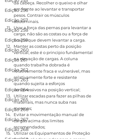
Edição 255
da cabeça. Recolher o queixo e olhar 
em frente ao levantar e transportar 
Edição 256
pesos. Contrair os músculos 
Edição 257
abdominais.
Usar a força das pernas para levantar a 
Edição 258
carga; não são as costas ou a força de 
Edição 259
braços que devem levantar a carga.
Manter as costas perto da posição 
Edição 260
vertical; este é o princípio fundamental 
na elevação de cargas. A coluna 
Edição 261
quando trabalha dobrada é 
Edição 262
relativamente fraca e vulnerável, mas 
relativamente forte e resistente 
Edição 263
quando sujeita a esforços 
Edição 264
compressivos na posição vertical;
Utilizar escadas para fazer as pilhas de 
Edição 265
materiais, mas nunca suba nas 
mesmas;
Edição 266
Evitar a movimentação manual de 
Edição 267
cargas acima dos limites 
recomendados;
Edição 268
Utilizar os Equipamentos de Proteção 