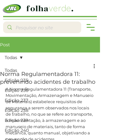
folha
.
verde
Post
Todas
Todas
Norma Regulamentadora 11:
Edição 235
prevenindo acidentes de trabalho
A Norma Regulamentadora 11 (Transporte, 
Edição 236
Movimentação, Armazenagem e Manuseio 
Edição 237
de Materiais) estabelece requisitos de 
segurança a serem observados nos locais 
Edição 238
de trabalho, no que se refere ao transporte, 
Edição 239
à movimentação, à armazenagem e ao 
manuseio de materiais, tanto de forma 
Edição 240
mecânica, quanto manual, objetivando a 
prevenção de acidentes.