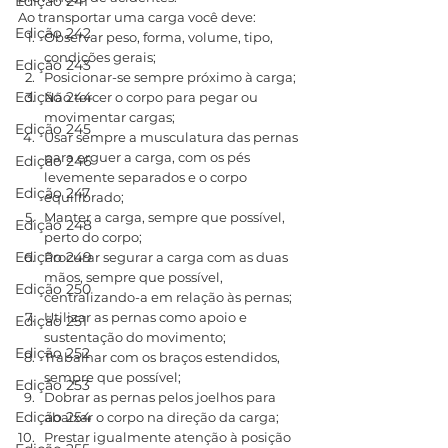
Edição 241
Ao transportar uma carga você deve:
Edição 242
Observar peso, forma, volume, tipo, 
condições gerais;
Edição 243
Posicionar-se sempre próximo à carga;
Edição 244
Não torcer o corpo para pegar ou 
movimentar cargas;
Edição 245
Usar sempre a musculatura das pernas 
para erguer a carga, com os pés 
Edição 246
levemente separados e o corpo 
Edição 247
equilibrado;
Manter a carga, sempre que possível, 
Edição 248
perto do corpo;
Edição 249
Procurar segurar a carga com as duas 
mãos, sempre que possível, 
Edição 250
centralizando-a em relação às pernas;
Utilizar as pernas como apoio e 
Edição 251
sustentação do movimento;
Edição 252
Trabalhar com os braços estendidos, 
sempre que possível;
Edição 253
Dobrar as pernas pelos joelhos para 
Edição 254
abaixar o corpo na direção da carga;
Prestar igualmente atenção à posição 