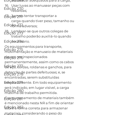
Edição 269
Individual adequados para a carga;
Usar luvas ao manusear peças com 
Edição 270
rebarbas;
Jamais tentar transportar a 
Edição 271
carga quando tiver peso, tamanho ou 
Edição 272
forma adversos;
Lembrar-se que outros colegas de 
Edição 273
trabalho poderão auxiliá-lo quando 
Edição 274
necessário.
Os equipamentos para transporte, 
Edição 275
movimentação e manuseio de materiais 
devem ser inspecionados 
Edição 276
permanentemente, assim como os cabos 
Edição 277
de aço, cordas, roldanas e ganchos, para 
detecção de partes defeituosas; e, se 
Edição 278
encontradas, serem substituídas 
Edição 279
imediatamente. Em todo equipamento 
será indicado, em lugar visível, a carga 
Edição 280
máxima de trabalho permitida.
O armazenamento de materiais também 
Edição 281
é mencionado nesta NR a fim de orientar 
Edição 282
sobre a forma correta para armazenar 
materiais, considerando o peso do 