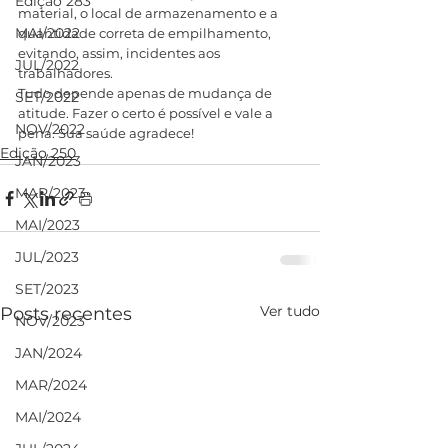
Edição 283
material, o local de armazenamento e a 
MAI/2022
quantidade correta de empilhamento, 
evitando, assim, incidentes aos 
JUL/2022
trabalhadores.
Tudo depende apenas de mudança de 
SET/2022
atitude. Fazer o certo é possível e vale a 
NOV/2022
pena. Sua saúde agradece!
Edição 250
JAN/2023
MAR/2023
MAI/2023
JUL/2023
SET/2023
Ver tudo
Posts recentes
NOV/2023
JAN/2024
MAR/2024
MAI/2024