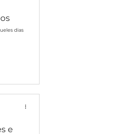
hos
ueles dias
es e