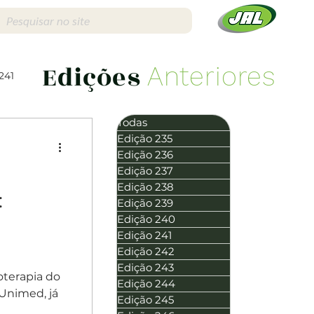
Edições
Anteriores
241
Todas
Edição 235
Edição 236
Edição 237
Edição 238
Edição 256
:
Edição 239
Edição 240
Edição 241
Edição 242
Edição 243
ioterapia do
Edição 244
 Unimed, já
Edição 245