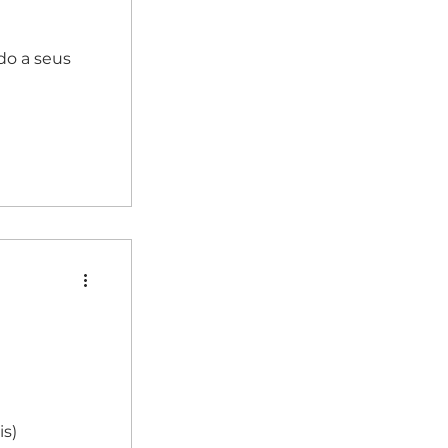
do a seus
s)