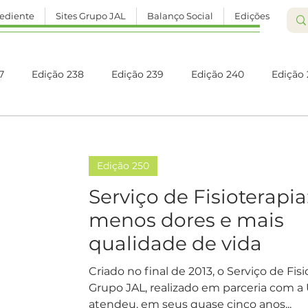
ediente
Sites Grupo JAL
Balanço Social
Edições
7
Edição 238
Edição 239
Edição 240
Edição 
Edição 245
Edição 246
Edição 247
Edição 248
Edição 250
Edição 252
Edição 253
Edição 254
Edição 255
Serviço de Fisioterapia
menos dores e mais
qualidade de vida
Edição 260
Edição 261
Edição 262
Edição 263
Criado no final de 2013, o Serviço de Fis
Grupo JAL, realizado em parceria com a
atendeu, em seus quase cinco anos...