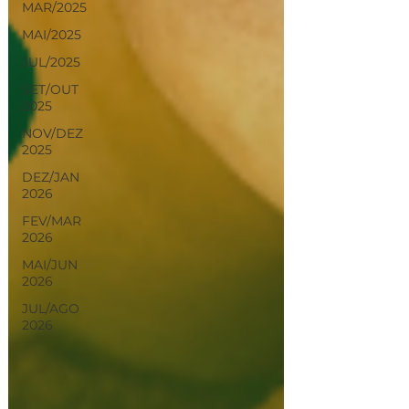
MAR/2025
MAI/2025
JUL/2025
SET/OUT
2025
NOV/DEZ
2025
DEZ/JAN
2026
FEV/MAR
2026
MAI/JUN
2026
JUL/AGO
2026