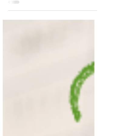
Pesquisa sobre vivências e demandas das
mulheres por segurança no deslocamento,
realizada em 2024, pelo Instituto Patrícia
Galvão, indica...