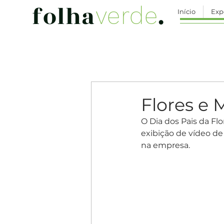
folha
.
verde
Início
Exp
Todas
Edição 235
Edição 23
Edição 242
Edição 243
Flores e 
O Dia dos Pais da Flo
Edição 249
Edição 250
exibição de vídeo de
na empresa. 
Edição 257
Edição 258
Edição 264