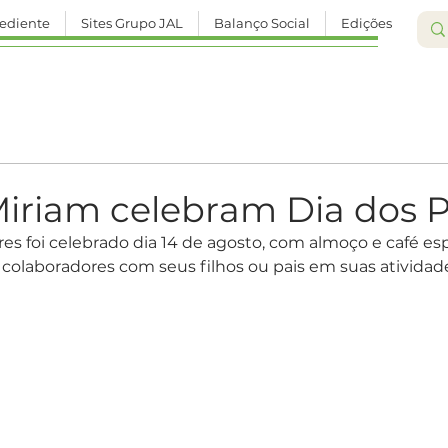
ediente
Sites Grupo JAL
Balanço Social
Edições
6
Edição 237
Edição 238
Edição 239
Edição 
Edição 244
Edição 245
Edição 246
Edição 247
Miriam celebram Dia dos P
res foi celebrado dia 14 de agosto, com almoço e café esp
Edição 251
Edição 252
Edição 253
Edição 254
 colaboradores com seus filhos ou pais em suas atividade
Edição 259
Edição 260
Edição 261
Edição 262