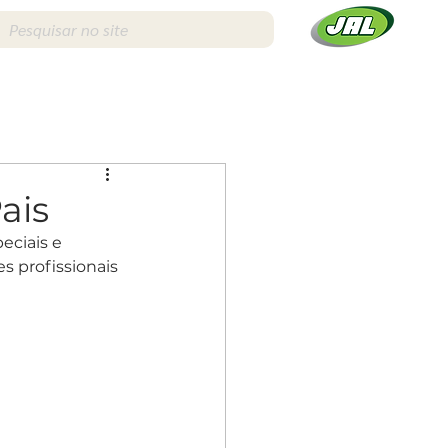
240
Edição 241
Edição 248
ais
eciais e 
Edição 255
Edição 256
s profissionais 
Edição 263