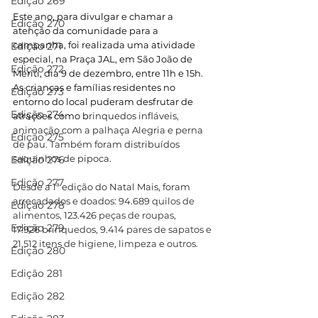
Edição 269
Este ano, para divulgar e chamar a 
Edição 270
atenção da comunidade para a 
campanha, foi realizada uma atividade 
Edição 271
especial, na Praça JAL, em São João de 
Edição 272
Meriti, dia 9 de dezembro, entre 11h e 15h. 
As crianças e famílias residentes no 
Edição 273
entorno do local puderam desfrutar de 
Edição 274
atrações como b
rinquedos infláveis, 
animação com a palhaça Alegria e perna 
Edição 275
de pau. Também foram distribuídos 
saquinhos de pipoca.
Edição 276
Edição 277
Desde a 1ª edição do Natal Mais, foram 
arrecadados e doados: 94.689
 quilos de 
Edição 278
alimentos, 
123.426
 peças de roupas, 
Edição 279
17.926
 brinquedos, 
9.414
 pares de sapatos e 
21.512 itens de higiene, limpeza e outros.
Edição 280
Edição 281
Edição 282