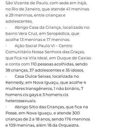
São Vicente de Paulo, com sede em Irajá, 
no Rio de Janeiro, que atende 41 meninas 
e 29 meninos, entre crianças e 
adolescentes.
·         Abrigo Casa da Criança, localizado no 
bairro Vera Cruz, em Seropédica, que 
acolhe 13 meninas e 17 meninos.
·         Ação Social Paulo VI – Centro 
Comunitário Nossa Senhora das Graças, 
que fica na Vila Ideal, em Duque de Caxias 
e conta com 
110 pessoas acolhidas, sendo 
38 crianças, 37 adolescentes e 35 idosos.
·         
Casa Dulce Seixas, localizada no 
Kennedy, em Nova Iguaçu, que acolhe 4 
mulheres transgêneros, 1 não binário, 7 
homens cis gays e 3 homens cis 
heterossexuais.
·         
Abrigo Sítio das Crianças, que fica na 
Posse, em Nova Iguaçu, e atende 300 
crianças de 2 a 18 anos, sendo 176 meninos 
e 109 meninas, além 18 da Orquestra.