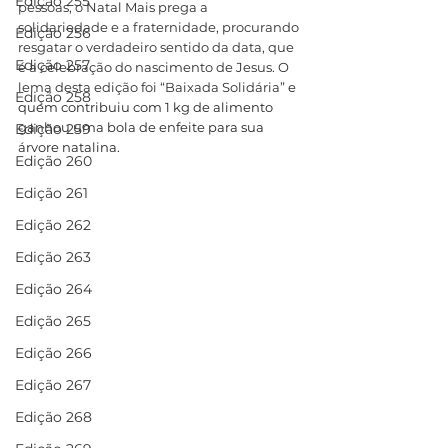
Edição 255
pessoas, o Natal Mais prega a 
solidariedade e a fraternidade, procurando 
Edição 256
resgatar o verdadeiro sentido da data, que 
Edição 257
é a celebração do nascimento de Jesus. O 
lema desta edição foi “Baixada Solidária” 
e 
Edição 258
quem contribuiu com 1 kg de alimento 
ganhou uma bola de enfeite para sua 
Edição 259
árvore natalina.
Edição 260
Edição 261
Edição 262
Edição 263
Edição 264
Edição 265
Edição 266
Edição 267
Edição 268