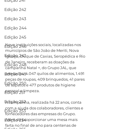
Edição 241
Edição 242
Edição 243
Edição 244
Edição 245
Nove instituições sociais, localizadas nos 
Edição 246
municípios de São João de Meriti, Nova 
Edição 247
Iguaçu, Duque de Caxias, Seropédica e Rio 
de Janeiro, receberam as doações da 
Edição 248
campanha Natal +, do Grupo JAL, que 
arrecadou 4.047 quilos de alimentos, 1.491 
Edição 249
peças de roupas, 409 brinquedos, 41 pares 
Edição 250
de sapatos e 477 produtos de higiene 
pessoal e limpeza.
Edição 251
Edição 252
A campanha, realizada há 22 anos, conta 
com a ajuda dos colaboradores, clientes e 
Edição 253
fornecedores das empresas do Grupo. 
Além de proporcionar uma mesa mais 
Edição 254
farta no final de ano para centenas de 