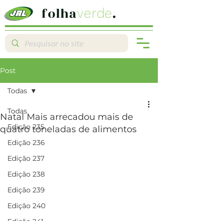
folha
.
verde
Post
Todas
Todas
Natal Mais arrecadou mais de
Edição 235
quatro toneladas de alimentos
Edição 236
Edição 237
Edição 238
Edição 239
Edição 240