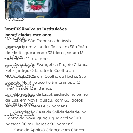
JUL/2024
SET/2024
NOV/2024
JAN/2025
Confira abaixo as instituições 
beneficiadas este ano:
MAR/2025
·         Abrigo São Francisco de Assis, 
localizado em Vilar dos Teles, em São João 
MAI/2025
de Meriti, que atende 36 idosos, sendo 15 
JUL/2025
homens e 22 mulheres.
·         Associação Evangélica Projeto Criança 
SET/OUT 2025
Feliz (antigo Orfanato de Coelho da 
NOV/DEZ 2025
Rocha), que fica em Coelho da Rocha, São 
João de Meriti, e acolhe 5 meninos e 12 
DEZ/JAN 2026
meninas de 12 a 18 anos.
·         Abrigo Luz da Escol, sediado no bairro 
FEV/MAR 2026
da Luz, em Nova Iguaçu,  com 60 idosos, 
MAI/JUN 2026
sendo 28 mulheres e 32 homens.
·         Associação Casa da Solidariedade, no 
JUL/AGO 2026
Centro de Nova Iguaçu, que acolhe 100 
pessoas (10 mulheres e 90 homens).
·         Casa de Apoio à Criança com Câncer 