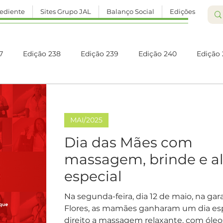
ediente
Sites Grupo JAL
Balanço Social
Edições
7
Edição 238
Edição 239
Edição 240
Edição 
Edição 245
Edição 246
Edição 247
Edição 248
MAI/2025
Edição 252
Edição 253
Edição 254
Edição 255
Dia das Mães com
massagem, brinde e 
especial
Edição 260
Edição 261
Edição 262
Edição 263
Na segunda-feira, dia 12 de maio, na ga
Flores, as mamães ganharam um dia esp
direito a massagem relaxante, com óleos 