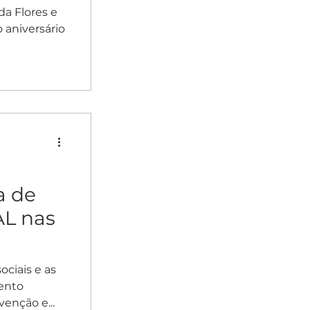
da Flores e
 aniversário
a de
AL nas
ciais e as
ento
enção e...