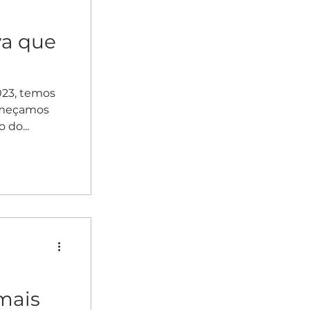
va que
023, temos
omeçamos
 do...
mais