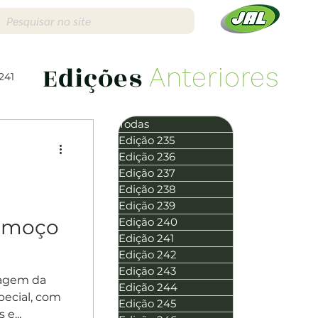
Edições
Anteriores
241
Todas
Edição 235
Edição 236
Edição 237
Edição 238
Edição 256
Edição 239
almoço
Edição 240
Edição 241
Edição 242
Edição 243
ragem da
Edição 244
ecial, com
Edição 245
e...