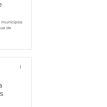
e
os municípios
que de
a
es