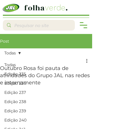
folha
.
verde
Post
Todas
Todas
Outubro Rosa foi pauta de
Edição 235
atividades do Grupo JAL nas redes
e internamente
Edição 236
Edição 237
Edição 238
Edição 239
Edição 240