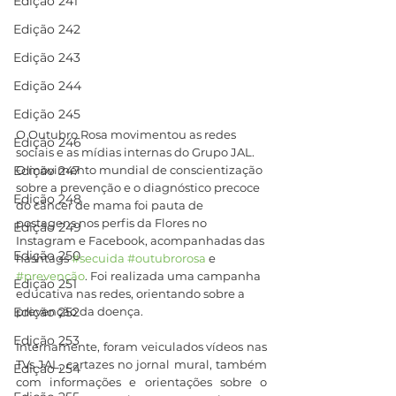
Edição 241
Edição 242
Edição 243
Edição 244
Edição 245
O Outubro Rosa movimentou as redes 
Edição 246
sociais e as mídias internas do Grupo JAL. 
O movimento mundial de conscientização 
Edição 247
sobre a prevenção e o diagnóstico precoce 
Edição 248
do câncer de mama foi pauta de 
postagens nos perfis da Flores no 
Edição 249
Instagram e Facebook, acompanhadas das 
Edição 250
hashtags 
#secuida
#outubrorosa
 e 
#prevenção
. Foi realizada uma campanha 
Edição 251
educativa nas redes, orientando sobre a 
prevenção da doença. 
Edição 252
Edição 253
Internamente, foram veiculados vídeos nas 
TVs JAL, cartazes no jornal mural, também 
Edição 254
com informações e orientações sobre o 