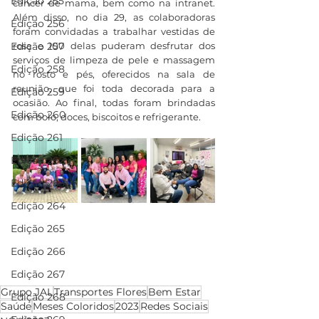
Edição 255
câncer de mama, bem como na intranet. 
Além disso, no dia 29, as colaboradoras 
Edição 256
foram convidadas a trabalhar vestidas de 
rosa e 100 delas puderam desfrutar dos 
Edição 257
serviços de limpeza de pele e massagem 
Edição 258
no rosto e pés, oferecidos na sala de 
reunião, que foi toda decorada para a 
Edição 259
ocasião. Ao final, todas foram brindadas 
Edição 260
com bolo, doces, biscoitos e refrigerante.
Edição 261
Edição 262
Edição 263
Edição 264
Edição 265
Edição 266
Edição 267
Grupo JAL
Transportes Flores
Bem Estar
Edição 268
Saúde
Meses Coloridos
2023
Redes Sociais