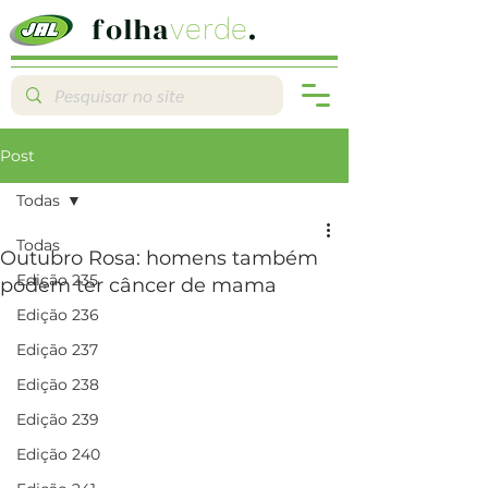
folha
.
verde
Post
Todas
Todas
Outubro Rosa: homens também
Edição 235
podem ter câncer de mama
Edição 236
Edição 237
Edição 238
Edição 239
Edição 240