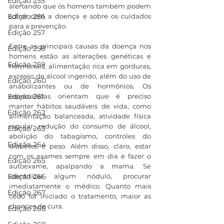
Edição 255
alertando que os homens também podem 
sofrer com a doença e sobre os cuidados 
Edição 256
para a prevenção.
Edição 257
Entre as principais causas da doença nos 
Edição 258
homens estão as alterações genéticas e 
Edição 259
hormonais, alimentação rica em gorduras, 
excesso de álcool ingerido, além do uso de 
Edição 260
anabolizantes ou de hormônios. Os 
especialistas orientam que é preciso 
Edição 261
manter hábitos saudáveis de vida, como 
Edição 262
alimentação balanceada, atividade física 
regular, redução do consumo de álcool, 
Edição 263
abolição do tabagismo, controles do 
Edição 264
diabetes e peso. Além disso, claro, estar 
com os exames sempre em dia e fazer o 
Edição 265
autoexame, apalpando a mama. Se 
identificar algum nódulo, procurar 
Edição 266
imediatamente o médico. Quanto mais 
Edição 267
cedo for iniciado o tratamento, maior as 
chances de cura.
Edição 268