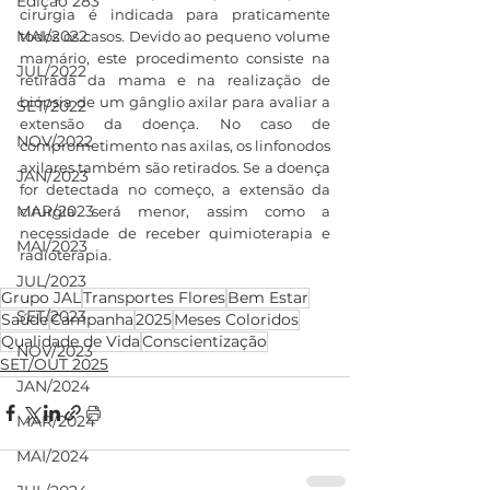
Edição 283
cirurgia é indicada para praticamente 
MAI/2022
todos os casos. Devido ao pequeno volume 
mamário, este procedimento consiste na 
JUL/2022
retirada da mama e na realização de 
biópsia de um gânglio axilar para avaliar a 
SET/2022
extensão da doença. No caso de 
NOV/2022
comprometimento nas axilas, os linfonodos 
axilares também são retirados. Se a doença 
JAN/2023
for detectada no começo, a extensão da 
MAR/2023
cirurgia será menor, assim como a 
necessidade de receber quimioterapia e 
MAI/2023
radioterapia.
JUL/2023
Grupo JAL
Transportes Flores
Bem Estar
SET/2023
Saúde
Campanha
2025
Meses Coloridos
Qualidade de Vida
Conscientização
NOV/2023
SET/OUT 2025
JAN/2024
MAR/2024
MAI/2024