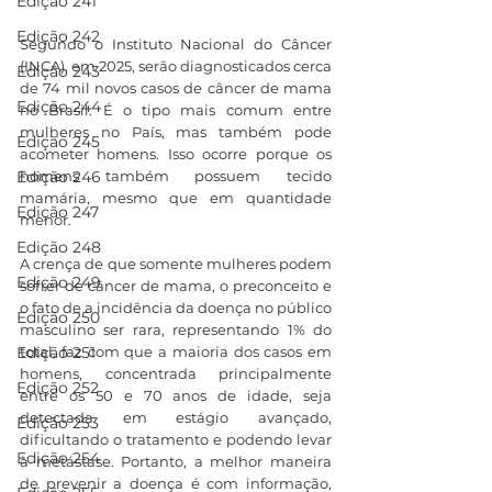
Edição 241
Edição 242
Segundo o Instituto Nacional do Câncer 
(INCA), em 2025, serão diagnosticados cerca 
Edição 243
de 74 mil novos casos de câncer de mama 
Edição 244
no Brasil. É o tipo mais comum entre 
mulheres no País, mas também pode 
Edição 245
acometer homens. Isso ocorre porque os 
homens também possuem tecido 
Edição 246
mamária, mesmo que em quantidade 
Edição 247
menor.
Edição 248
A crença de que somente mulheres podem 
Edição 249
sofrer de câncer de mama, o preconceito e 
o fato de a incidência da doença no público 
Edição 250
masculino ser rara, representando 1% do 
total, faz com que a maioria dos casos em 
Edição 251
homens, concentrada principalmente 
Edição 252
entre os 50 e 70 anos de idade, seja 
detectada em estágio avançado, 
Edição 253
dificultando o tratamento e podendo levar 
Edição 254
à metástase. Portanto, a melhor maneira 
de prevenir a doença é com informação, 