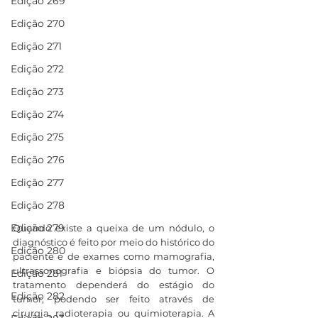
Edição 269
Edição 270
Edição 271
Edição 272
Edição 273
Edição 274
Edição 275
Edição 276
Edição 277
Edição 278
Edição 279
Quando existe a queixa de um nódulo, o 
diagnóstico é feito por meio do histórico do 
Edição 280
paciente e de exames como mamografia, 
ultrassonografia e biópsia do tumor. O 
Edição 281
tratamento dependerá do estágio do 
Edição 282
tumor, podendo ser feito através de 
cirurgia, radioterapia ou quimioterapia. A 