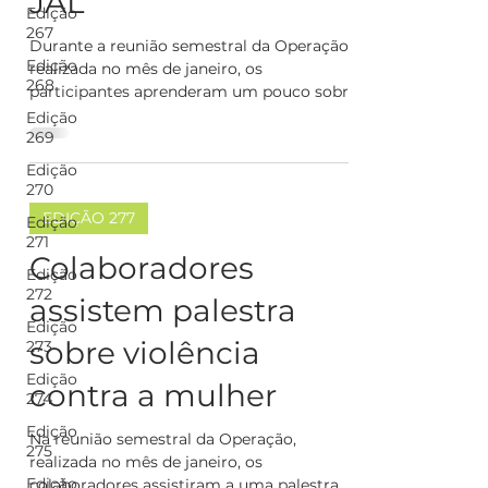
JAL
Edição
267
Durante a reunião semestral da Operação,
Edição
realizada no mês de janeiro, os
268
participantes aprenderam um pouco sobre
a LGPD e os fundamentos...
Edição
269
Edição
270
EDIÇÃO 277
Edição
271
Colaboradores
Edição
272
assistem palestra
Edição
sobre violência
273
Edição
contra a mulher
274
Edição
Na reunião semestral da Operação,
275
realizada no mês de janeiro, os
Edição
colaboradores assistiram a uma palestra