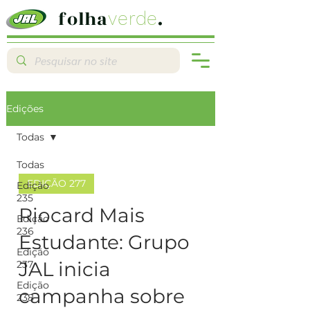
folha
.
verde
Edições
Todas
Todas
EDIÇÃO 277
Edição
235
Riocard Mais
Edição
236
Estudante: Grupo
Edição
JAL inicia
237
Edição
campanha sobre
238