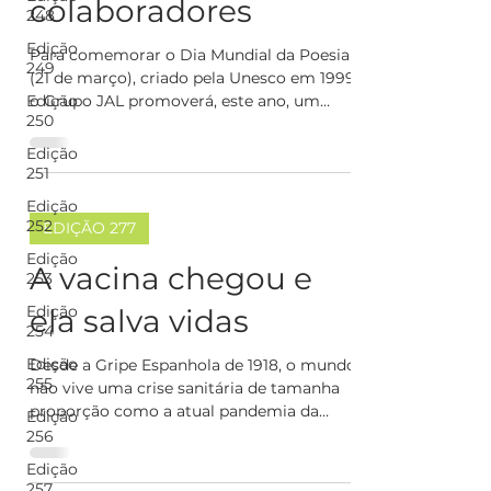
colaboradores
248
Edição
Para comemorar o Dia Mundial da Poesia
249
(21 de março), criado pela Unesco em 1999,
Edição
o Grupo JAL promoverá, este ano, um
250
concurso de poesia...
Edição
251
Edição
252
EDIÇÃO 277
Edição
A vacina chegou e
253
Edição
ela salva vidas
254
Edição
Desde a Gripe Espanhola de 1918, o mundo
255
não vive uma crise sanitária de tamanha
proporção como a atual pandemia da
Edição
Covid-19, que já...
256
Edição
257