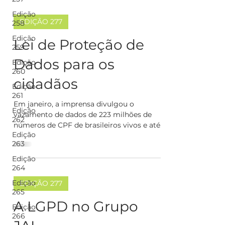
Edição
EDIÇÃO 277
258
Edição
Lei de Proteção de
259
Dados para os
Edição
260
cidadãos
Edição
261
Em janeiro, a imprensa divulgou o
Edição
vazamento de dados de 223 milhões de
262
números de CPF de brasileiros vivos e até
Edição
mortos. Nome, sexo, data...
263
Edição
264
Edição
EDIÇÃO 277
265
A LGPD no Grupo
Edição
266