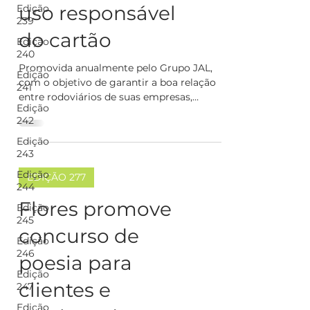
uso responsável
Edição
239
do cartão
Edição
240
Promovida anualmente pelo Grupo JAL,
Edição
com o objetivo de garantir a boa relação
241
entre rodoviários de suas empresas,
Edição
estudantes e membros...
242
Edição
243
Edição
EDIÇÃO 277
244
Flores promove
Edição
245
concurso de
Edição
246
poesia para
Edição
clientes e
247
Edição